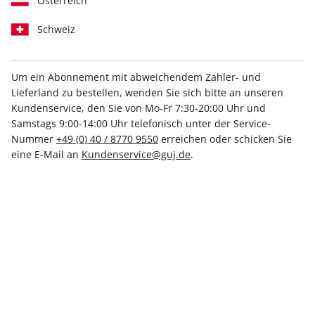
Österreich
1. Vertragspartner, Kundenservice
Schweiz
Vertragspartner aller Bestellungen bei der "G+J
Verlagsgruppe" ist grundsätzlich die Gruner + Jahr
Um ein Abonnement mit abweichendem Zahler- und
Deutschland GmbH, es sei denn, es gilt eine der unten
Lieferland zu bestellen, wenden Sie sich bitte an unseren
genannten Ausnahmen für Bestellungen mit bestimmten
Kundenservice, den Sie von Mo-Fr 7:30-20:00 Uhr und
Titeln/Logos (nachfolgend jeweils kurz "Verkäufer"
Samstags 9:00-14:00 Uhr telefonisch unter der Service-
genannt).
Nummer
+49 (0) 40 / 8770 9550
erreichen oder schicken Sie
eine E-Mail an
Kundenservice@guj.de
.
Abweichend hiervon ist Verkäufer bei einer Bestellung von
Abonnements sog. PUR-Versionen von redaktionellen Online-
Angeboten (u.a. Freiheit von Werbebannern entsprechenden
Trackings - nachfolgend kurz: "PUR-Abo") die DPV Deutscher
Pressevertrieb GmbH. DPV Deutscher Pressevertrieb GmbH
verkauft das PUR-Abo im eigenen Namen und auf Rechnung
der G+J Medien GmbH als Betreiberin von stern.de.
Den
stern
Kundenservice
erreichen Sie im
Online-
Serviceportal
oder wie folgt: