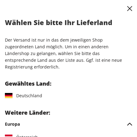
0
Warenkorb
Shop durchsuchen
MENÜ
Allgemeine
Wählen Sie bitte Ihr Lieferland
Geschäftsbedingungen (AGB)
Der Versand ist nur in das dem jeweiligen Shop
zugeordneten Land möglich. Um in einen anderen
Ländershop zu gelangen, wählen Sie bitte das
Lesen Sie hier unsere früheren Allgemeinen
entsprechende Land aus der Liste aus. Ggf. ist eine neue
Geschäftsbedingungen:
Frühere AGB - gültig bis
Registrierung erforderlich.
einschließlich 19.11.2025.
Gewähltes Land:
Bei Bestellung von Waren (z.B. Zeitschriften/Zeitungen,
Deutschland
Merchandising-Artikel) oder digitalen Angeboten (z.B. ePaper,
Downloads, Online-Zugang zu "PLUS"-Services oder zu "PUR"-
Weitere Länder:
Versionen von redaktionellen Online-Angeboten), gelten
allein die nachfolgenden AGB in der bei Abgabe der
Europa
Bestellung gültigen Fassung.