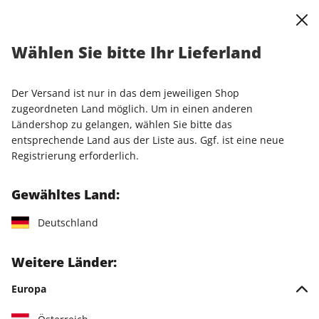
0
Warenkorb
Shop durchsuchen
MENÜ
Wählen Sie bitte Ihr Lieferland
Startseite
Abo
stern-Wunschabo
stern-Vorteilsabo
Der Versand ist nur in das dem jeweiligen Shop
LESEPROBE
zugeordneten Land möglich. Um in einen anderen
Ländershop zu gelangen, wählen Sie bitte das
entsprechende Land aus der Liste aus. Ggf. ist eine neue
Registrierung erforderlich.
Gewähltes Land:
Deutschland
Weitere Länder:
Europa