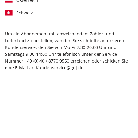
Österreich
Schweiz
Um ein Abonnement mit abweichendem Zahler- und
Inkl. hochwertiger Prämie
Nur für kurze Zeit!
Lieferland zu bestellen, wenden Sie sich bitte an unseren
Kundenservice, den Sie von Mo-Fr 7:30-20:00 Uhr und
stern-Vorteilsabo
Samstags 9:00-14:00 Uhr telefonisch unter der Service-
Nummer
+49 (0) 40 / 8770 9550
erreichen oder schicken Sie
eine E-Mail an
Kundenservice@guj.de
.
Erscheinungsweise
wöchentlich
Mindestlaufzeit
52 Ausgaben
Heftpreis im Abo
6,50 €
Kündigungsfrist
Ein Monat, erstmals zum Ablauf der
Mindestlaufzeit
Weitere Details
Lieferbeginn