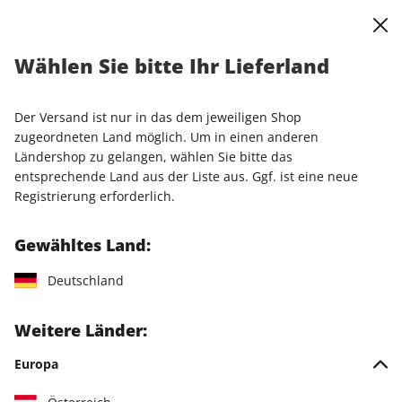
0
Warenkorb
Shop durchsuchen
MENÜ
Wählen Sie bitte Ihr Lieferland
Startseite
Einzelhefte
Einzelausgaben
STERN 20/2026
Der Versand ist nur in das dem jeweiligen Shop
LESEPROBE
zugeordneten Land möglich. Um in einen anderen
Ländershop zu gelangen, wählen Sie bitte das
entsprechende Land aus der Liste aus. Ggf. ist eine neue
Registrierung erforderlich.
Gewähltes Land:
Deutschland
Weitere Länder:
Europa