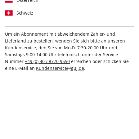
Österreich
Schweiz
Um ein Abonnement mit abweichendem Zahler- und
STERN 20/2026
Lieferland zu bestellen, wenden Sie sich bitte an unseren
Kundenservice, den Sie von Mo-Fr 7:30-20:00 Uhr und
Samstags 9:00-14:00 Uhr telefonisch unter der Service-
Verfügbar - Nur solange der Vorrat reicht
Nummer
+49 (0) 40 / 8770 9550
erreichen oder schicken Sie
eine E-Mail an
Kundenservice@guj.de
.
Anzahl
6,80 €
inkl. MwSt., zzgl.
Versand
In den Warenkorb