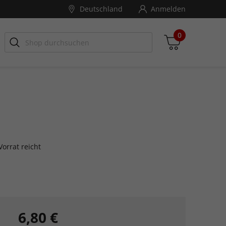
Deutschland
Anmelden
0
Zwischensumme
inkl. MwSt., ggf. zzgl. Versandkosten
orrat reicht
Zum Warenkorb
6,80 €