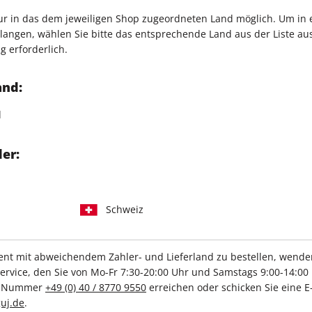
Verkauf durch
G+J Verlag
nur in das dem jeweiligen Shop zugeordneten Land möglich. Um in
n-Report: Zu hohe
angen, wählen Sie bitte das entsprechende Land aus der Liste aus.
- und ein Ausweg. Worauf
g erforderlich.
 Ministerin für viel Geld ihr
and:
n für Millardäre
d
lg der Deutschen am
er:
Schweiz
IHRE ABO-VORTEILE
t mit abweichendem Zahler- und Lieferland zu bestellen, wenden 
vice, den Sie von Mo-Fr 7:30-20:00 Uhr und Samstags 9:00-14:00 
ce-Nummer
+49 (0) 40 / 8770 9550
erreichen oder schicken Sie eine E
lag
Tolle Prämien
G
uj.de
.