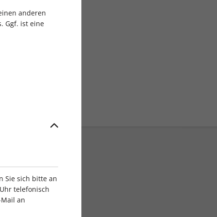
sgruppe
 einen anderen
 Ggf. ist eine
Sie sich bitte an
Uhr telefonisch
-Mail an
ratis Versand