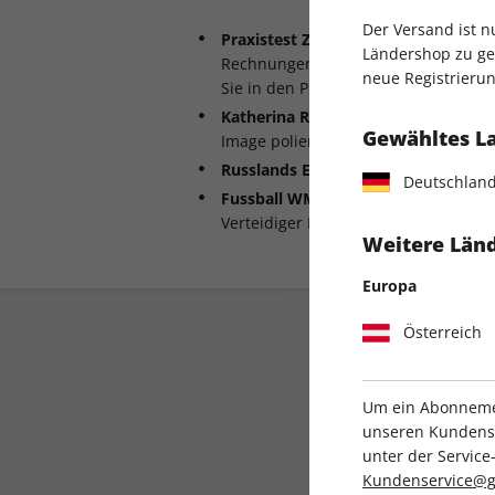
Der Versand ist 
Praxistest Zahnarzt -
Der große ster
Ländershop zu gel
Rechnungen, falsche Behandlungen 
neue Registrierun
Sie in den Praxen achten sollten
Katherina Reiche -
Wie die unbeliebte
Gewähltes L
Image poliert
Russlands Epstein-Skandal -
Mädche
Deutschlan
Fussball WM 2026 -
Warum der Erfo
Verteidiger Nico Schlotterbeck hängt
Weitere Länd
Europa
Österreich
Um ein Abonnemen
unseren Kundenser
unter der Servi
Direkt vom Ver
Kundenservice@g