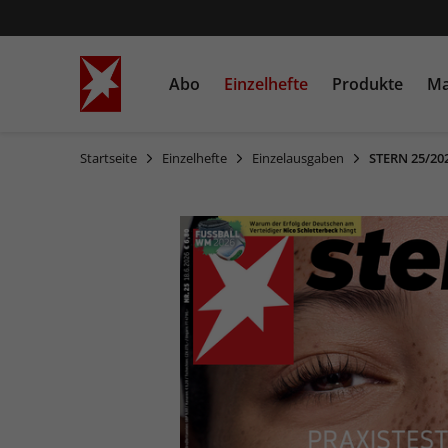
Abo
Einzelhefte
Produkte
Ma
Startseite
Einzelhefte
Einzelausgaben
STERN 25/20
STERN
Einzelausgaben
Bücher
STERN CRIME
Sonderausgaben
Heftschuber