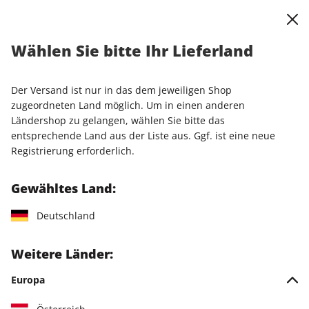
0
Warenkorb
Shop durchsuchen
MENÜ
Wählen Sie bitte Ihr Lieferland
Startseite
Einzelhefte
Einzelausgaben
STERN CRIME ePaper 60/2025
Der Versand ist nur in das dem jeweiligen Shop
zugeordneten Land möglich. Um in einen anderen
LESEPROBE
Ländershop zu gelangen, wählen Sie bitte das
entsprechende Land aus der Liste aus. Ggf. ist eine neue
Registrierung erforderlich.
Gewähltes Land:
Deutschland
Weitere Länder:
Europa