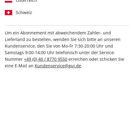
Österreich
Schweiz
Um ein Abonnement mit abweichendem Zahler- und
Lieferland zu bestellen, wenden Sie sich bitte an unseren
STERN CRIME ePaper 60/2025
Kundenservice, den Sie von Mo-Fr 7:30-20:00 Uhr und
Samstags 9:00-14:00 Uhr telefonisch unter der Service-
Direkt verfügbar
Nummer
+49 (0) 40 / 8770 9550
erreichen oder schicken Sie
eine E-Mail an
Kundenservice@guj.de
.
4,99 €
inkl. MwSt.
Zur Kasse