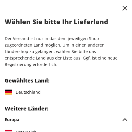
0
Warenkorb
Shop durchsuchen
MENÜ
Wählen Sie bitte Ihr Lieferland
Startseite
Einzelhefte
Einzelausgaben
STERN ePaper 09/2026
Der Versand ist nur in das dem jeweiligen Shop
zugeordneten Land möglich. Um in einen anderen
LESEPROBE
Ländershop zu gelangen, wählen Sie bitte das
entsprechende Land aus der Liste aus. Ggf. ist eine neue
Registrierung erforderlich.
Gewähltes Land:
Deutschland
Weitere Länder:
Europa