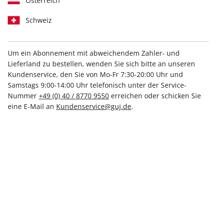
Österreich
Schweiz
Um ein Abonnement mit abweichendem Zahler- und
Lieferland zu bestellen, wenden Sie sich bitte an unseren
STERN ePaper 09/2026
Kundenservice, den Sie von Mo-Fr 7:30-20:00 Uhr und
Samstags 9:00-14:00 Uhr telefonisch unter der Service-
Direkt verfügbar
Nummer
+49 (0) 40 / 8770 9550
erreichen oder schicken Sie
eine E-Mail an
Kundenservice@guj.de
.
4,99 €
inkl. MwSt.
Zur Kasse