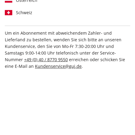
Österreich
Schweiz
Um ein Abonnement mit abweichendem Zahler- und
Lieferland zu bestellen, wenden Sie sich bitte an unseren
STERN ePaper 20/2026
Kundenservice, den Sie von Mo-Fr 7:30-20:00 Uhr und
Samstags 9:00-14:00 Uhr telefonisch unter der Service-
Direkt verfügbar
Nummer
+49 (0) 40 / 8770 9550
erreichen oder schicken Sie
eine E-Mail an
Kundenservice@guj.de
.
4,99 €
inkl. MwSt.
Zur Kasse