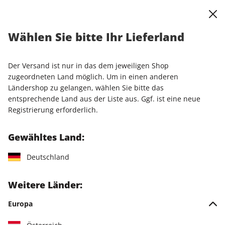
0
Warenkorb
Shop durchsuchen
MENÜ
Wählen Sie bitte Ihr Lieferland
Startseite
Einzelhefte
Einzelausgaben
STERN ePaper 20/2026
Der Versand ist nur in das dem jeweiligen Shop
zugeordneten Land möglich. Um in einen anderen
LESEPROBE
Ländershop zu gelangen, wählen Sie bitte das
entsprechende Land aus der Liste aus. Ggf. ist eine neue
Registrierung erforderlich.
Gewähltes Land:
Deutschland
Weitere Länder:
Europa