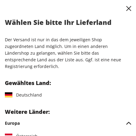
0
Warenkorb
Shop durchsuchen
MENÜ
Wählen Sie bitte Ihr Lieferland
Startseite
Einzelhefte
Einzelausgaben
STERN ePaper 26/2026
Der Versand ist nur in das dem jeweiligen Shop
zugeordneten Land möglich. Um in einen anderen
LESEPROBE
Ländershop zu gelangen, wählen Sie bitte das
entsprechende Land aus der Liste aus. Ggf. ist eine neue
Registrierung erforderlich.
Gewähltes Land:
Deutschland
Weitere Länder:
Europa