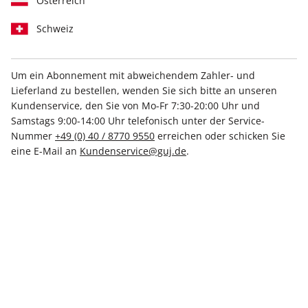
Österreich
Schweiz
Um ein Abonnement mit abweichendem Zahler- und
Lieferland zu bestellen, wenden Sie sich bitte an unseren
STERN ePaper 26/2026
Kundenservice, den Sie von Mo-Fr 7:30-20:00 Uhr und
Samstags 9:00-14:00 Uhr telefonisch unter der Service-
Direkt verfügbar
Nummer
+49 (0) 40 / 8770 9550
erreichen oder schicken Sie
eine E-Mail an
Kundenservice@guj.de
.
4,99 €
inkl. MwSt.
Zur Kasse