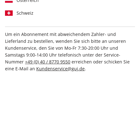
Österreich
Schweiz
Um ein Abonnement mit abweichendem Zahler- und
Lieferland zu bestellen, wenden Sie sich bitte an unseren
STERN ePaper 27/2026
Kundenservice, den Sie von Mo-Fr 7:30-20:00 Uhr und
Samstags 9:00-14:00 Uhr telefonisch unter der Service-
Direkt verfügbar
Nummer
+49 (0) 40 / 8770 9550
erreichen oder schicken Sie
eine E-Mail an
Kundenservice@guj.de
.
4,99 €
inkl. MwSt.
Zur Kasse