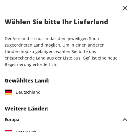
0
Warenkorb
Shop durchsuchen
MENÜ
Wählen Sie bitte Ihr Lieferland
Startseite
Einzelhefte
Einzelausgaben
STERN ePaper 27/2026
Der Versand ist nur in das dem jeweiligen Shop
zugeordneten Land möglich. Um in einen anderen
LESEPROBE
Ländershop zu gelangen, wählen Sie bitte das
entsprechende Land aus der Liste aus. Ggf. ist eine neue
Registrierung erforderlich.
Gewähltes Land:
Deutschland
Weitere Länder:
Europa