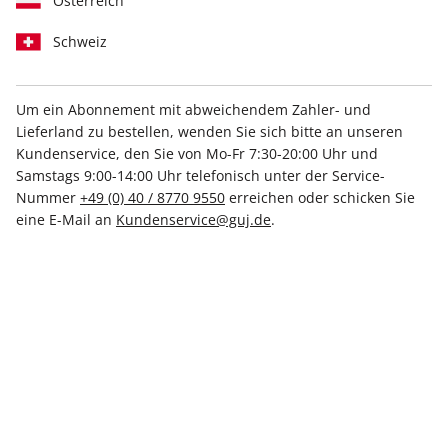
Österreich
Schweiz
Um ein Abonnement mit abweichendem Zahler- und
Lieferland zu bestellen, wenden Sie sich bitte an unseren
STERN ePaper 46/2025
Kundenservice, den Sie von Mo-Fr 7:30-20:00 Uhr und
Samstags 9:00-14:00 Uhr telefonisch unter der Service-
Direkt verfügbar
Nummer
+49 (0) 40 / 8770 9550
erreichen oder schicken Sie
eine E-Mail an
Kundenservice@guj.de
.
4,99 €
inkl. MwSt.
Zur Kasse