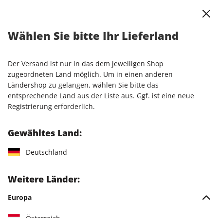
0
Warenkorb
Shop durchsuchen
MENÜ
Wählen Sie bitte Ihr Lieferland
Startseite
Einzelhefte
Einzelausgaben
STERN ePaper 46/2025
Der Versand ist nur in das dem jeweiligen Shop
zugeordneten Land möglich. Um in einen anderen
LESEPROBE
Ländershop zu gelangen, wählen Sie bitte das
entsprechende Land aus der Liste aus. Ggf. ist eine neue
Registrierung erforderlich.
Gewähltes Land:
Deutschland
Weitere Länder:
Europa