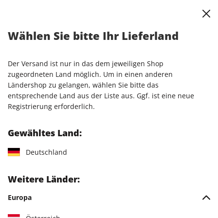
0
Warenkorb
Shop durchsuchen
MENÜ
Wählen Sie bitte Ihr Lieferland
Startseite
Einzelhefte
Sonderausgaben
stern Sonderheft 01/2024
Der Versand ist nur in das dem jeweiligen Shop
zugeordneten Land möglich. Um in einen anderen
LESEPROBE
Ländershop zu gelangen, wählen Sie bitte das
entsprechende Land aus der Liste aus. Ggf. ist eine neue
Registrierung erforderlich.
Gewähltes Land:
Deutschland
Weitere Länder:
Europa