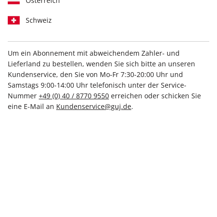
Österreich
Schweiz
Um ein Abonnement mit abweichendem Zahler- und
Lieferland zu bestellen, wenden Sie sich bitte an unseren
stern Sonderheft 01/2024
Kundenservice, den Sie von Mo-Fr 7:30-20:00 Uhr und
Samstags 9:00-14:00 Uhr telefonisch unter der Service-
Nummer
+49 (0) 40 / 8770 9550
erreichen oder schicken Sie
Verfügbar - Nur solange der Vorrat reicht
eine E-Mail an
Kundenservice@guj.de
.
Anzahl
7,50 €
inkl. MwSt., zzgl.
Versand
In den Warenkorb