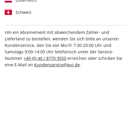
Österreich
Schweiz
Um ein Abonnement mit abweichendem Zahler- und
Lieferland zu bestellen, wenden Sie sich bitte an unseren
stern Sonderheft 02/2022
Kundenservice, den Sie von Mo-Fr 7:30-20:00 Uhr und
Samstags 9:00-14:00 Uhr telefonisch unter der Service-
Nummer
+49 (0) 40 / 8770 9550
erreichen oder schicken Sie
Verfügbar - Nur solange der Vorrat reicht
eine E-Mail an
Kundenservice@guj.de
.
Anzahl
6,50 €
inkl. MwSt., zzgl.
Versand
In den Warenkorb