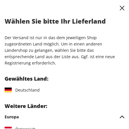
0
Warenkorb
Shop durchsuchen
MENÜ
Wählen Sie bitte Ihr Lieferland
Startseite
Einzelhefte
Sonderausgaben
stern Sonderheft 02/2022
Der Versand ist nur in das dem jeweiligen Shop
zugeordneten Land möglich. Um in einen anderen
LESEPROBE
Ländershop zu gelangen, wählen Sie bitte das
entsprechende Land aus der Liste aus. Ggf. ist eine neue
Registrierung erforderlich.
Gewähltes Land:
Deutschland
Weitere Länder:
Europa