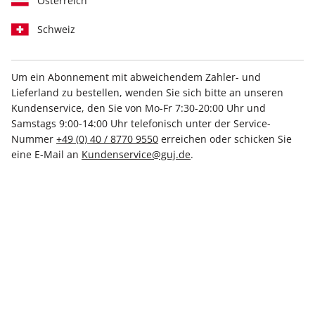
Österreich
Schweiz
Um ein Abonnement mit abweichendem Zahler- und
Zum Verschenken
Lieferland zu bestellen, wenden Sie sich bitte an unseren
Kundenservice, den Sie von Mo-Fr 7:30-20:00 Uhr und
stern Crime-Geschenkabo
Samstags 9:00-14:00 Uhr telefonisch unter der Service-
Nummer
+49 (0) 40 / 8770 9550
erreichen oder schicken Sie
eine E-Mail an
Kundenservice@guj.de
.
Erscheinungsweise
2-monatlich
Mindestlaufzeit
6 Ausgaben
Heftpreis im Abo
7,20 €
Kündigungsfrist
Ein Monat, erstmals zum Ablauf der
Mindestlaufzeit
Weitere Details
Lieferbeginn