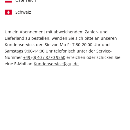
Österreich
Medium
Schweiz
Print +
Print
Digital
Digital
Um ein Abonnement mit abweichendem Zahler- und
Lieferland zu bestellen, wenden Sie sich bitte an unseren
Kundenservice, den Sie von Mo-Fr 7:30-20:00 Uhr und
Samstags 9:00-14:00 Uhr telefonisch unter der Service-
PRINT
Nummer
+49 (0) 40 / 8770 9550
erreichen oder schicken Sie
eine E-Mail an
Kundenservice@guj.de
.
stern Crime-Probeabo
Mit Kennenlern-Rabatt
Mindestlaufzeit: 4 Monate mit 2 Ausgaben
Mit Kennenlern-Rabatt
Monatlich kündbar nach Mindestlaufzeit