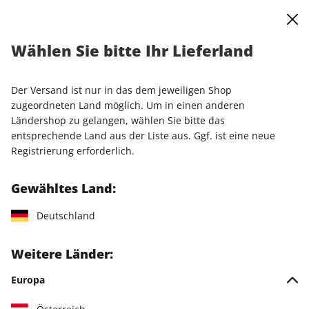
0
Warenkorb
Shop durchsuchen
MENÜ
Wählen Sie bitte Ihr Lieferland
Der Versand ist nur in das dem jeweiligen Shop
zugeordneten Land möglich. Um in einen anderen
Ländershop zu gelangen, wählen Sie bitte das
Jetzt Ihr stern Crime-
entsprechende Land aus der Liste aus. Ggf. ist eine neue
Registrierung erforderlich.
Wunschabo auswählen
Gewähltes Land:
Angebotskategorie
Für mich
Deutschland
Zum Verschenken
Weitere Länder:
Europa
Für Studierende