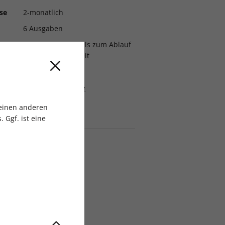
se
2-monatlich
6 Ausgaben
Ein Monat, erstmals zum Ablauf
der Mindestlaufzeit
2108406
G+J Verlagsgruppe
 einen anderen
 Ggf. ist eine
se
2-monatlich
6 Ausgaben
2108446