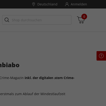
Deutschland
Anmelden
0
Zwischensumme
inkl. MwSt., ggf. zzgl. Versandkosten
mbiabo
Zum Warenkorb
Crime-Magazin
inkl. der digitalen
ster
n Crime-
 erstmals zum Ablauf der Mindestlaufzeit