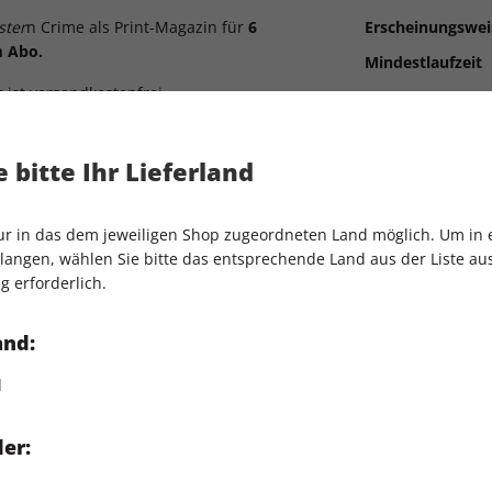
ster
n Crime als Print-Magazin für
6
Erscheinungswei
 Abo.
Mindestlaufzeit
 ist versandkostenfrei.
Kündigungsfrist
Artikelnummer
 bitte Ihr Lieferland
Verkauf durch
nur in das dem jeweiligen Shop zugeordneten Land möglich. Um in
angen, wählen Sie bitte das entsprechende Land aus der Liste aus.
g erforderlich.
and:
en
d
ne und Tablet verfügt die digitale
Erscheinungswei
r einen
optimierten Textlesemodus
, der
Mindestlaufzeit
er:
m Bildschirm sehr angenehm macht.
Artikelnummer