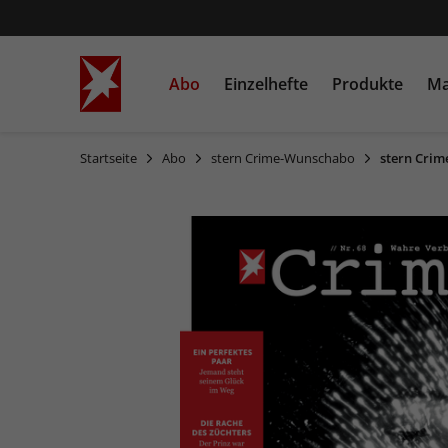
Abo
Einzelhefte
Produkte
Ma
Startseite
Abo
stern Crime-Wunschabo
stern Cri
STERN
Einzelausgaben
Bücher
STERN CRIME
Sonderausgaben
Heftschuber